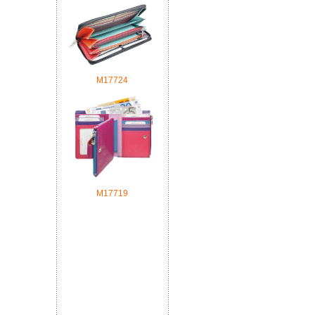
М17724
М17719