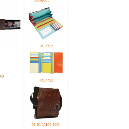
14076/001
M17723
зад
М17722
01-91-11106-860