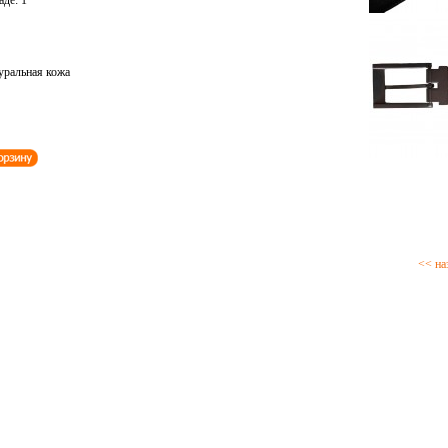
аде: 1
уральная кожа
<< на