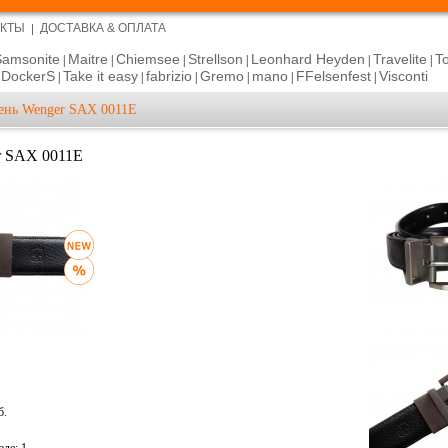
АКТЫ
ДОСТАВКА & ОПЛАТА
Samsonite
Maitre
Chiemsee
Strellson
Leonhard Heyden
Travelite
T
|
|
|
|
|
|
DockerS
Take it easy
fabrizio
Gremo
mano
FFelsenfest
Visconti
|
|
|
|
|
|
|
ень Wenger SAX 0011E
r SAX 0011E
б.