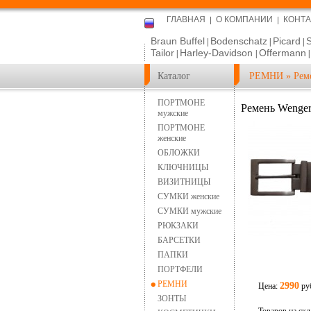
ГЛАВНАЯ
О КОМПАНИИ
КОНТ
Braun Buffel
Bodenschatz
Picard
|
|
|
Tailor
Harley-Davidson
Offermann
|
|
Каталог
РЕМНИ
»
Рем
ПОРТМОНЕ
Ремень Wenge
мужские
ПОРТМОНЕ
женские
ОБЛОЖКИ
КЛЮЧНИЦЫ
ВИЗИТНИЦЫ
СУМКИ женские
СУМКИ мужские
РЮКЗАКИ
БАРСЕТКИ
ПАПКИ
ПОРТФЕЛИ
РЕМНИ
2990
Цена:
ру
ЗОНТЫ