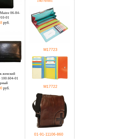
14076/001
Maitre 06-84-
910-01
38
руб.
M17723
к женский
e 100.604-01
ерный
М17722
00
руб.
01-91-11106-860