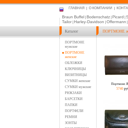
ГЛАВНАЯ
О КОМПАНИИ
КОНТ
Braun Buffel
Bodenschatz
Picard
|
|
|
Tailor
Harley-Davidson
Offermann
|
|
Каталог
ПОРТМОНЕ ж
ПОРТМОНЕ
мужские
ПОРТМОНЕ
женские
ОБЛОЖКИ
КЛЮЧНИЦЫ
ВИЗИТНИЦЫ
СУМКИ женские
Портмоне 
СУМКИ мужские
5740
ру
РЮКЗАКИ
БАРСЕТКИ
ПАПКИ
ПОРТФЕЛИ
РЕМНИ
ЗОНТЫ