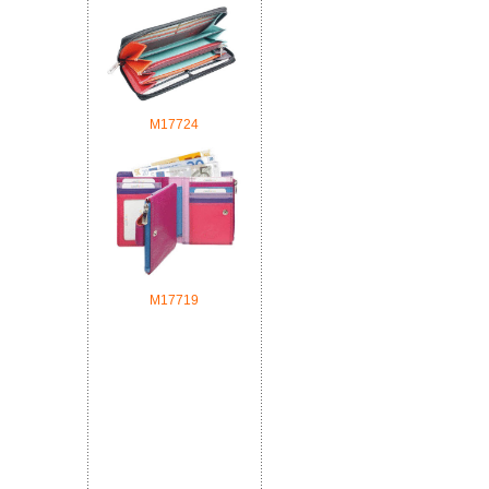
М17724
М17719