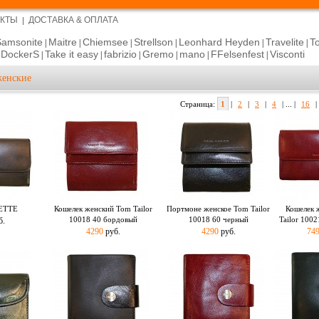
АКТЫ
ДОСТАВКА & ОПЛАТА
Samsonite
Maitre
Chiemsee
Strellson
Leonhard Heyden
Travelite
T
|
|
|
|
|
|
DockerS
Take it easy
fabrizio
Gremo
mano
FFelsenfest
Visconti
|
|
|
|
|
|
|
енские
Страница:
1
|
2
|
3
|
4
| ... |
16
|
JETTE
Кошелек женский Tom Tailor
Портмоне женское Tom Tailor
Кошелек 
10018 40 бордовый
10018 60 черный
Tailor 100
б.
4290
руб.
4290
руб.
74