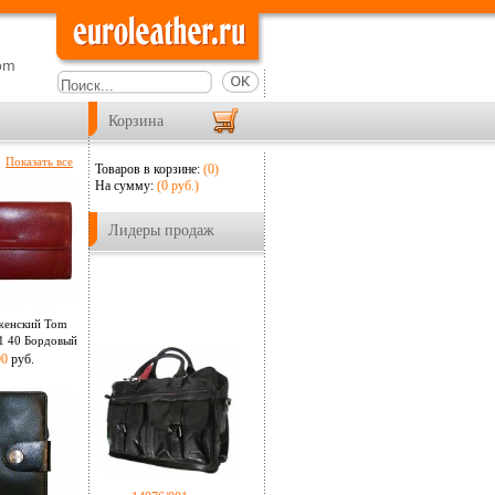
om
Корзина
Показать все
Товаров в корзине:
(0)
На сумму:
(
0
руб.)
Лидеры продаж
женский Tom
21 40 Бордовый
90
руб.