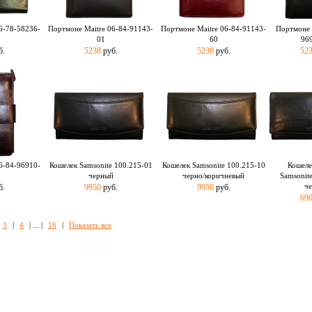
6-78-58236-
Портмоне Maitre 06-84-91143-
Портмоне Maitre 06-84-91143-
Портмоне 
01
60
96
б.
5238
руб.
5238
руб.
52
6-84-96910-
Кошелек Samsonite 100.215-01
Кошелек Samsonite 100.215-10
Кошеле
черный
черно/коричневый
Samsonit
ч
б.
9950
руб.
9950
руб.
69
3
|
4
| ... |
16
|
Показать все