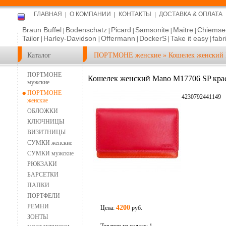
ГЛАВНАЯ
О КОМПАНИИ
КОНТАКТЫ
ДОСТАВКА & ОПЛАТА
Braun Buffel
Bodenschatz
Picard
Samsonite
Maitre
Chiemse
|
|
|
|
|
Tailor
Harley-Davidson
Offermann
DockerS
Take it easy
fabr
|
|
|
|
|
Каталог
ПОРТМОНЕ женские
»
Кошелек женский 
ПОРТМОНЕ
Кошелек женский Mano М17706 SP кра
мужские
ПОРТМОНЕ
4230792441149
женские
ОБЛОЖКИ
КЛЮЧНИЦЫ
ВИЗИТНИЦЫ
СУМКИ женские
СУМКИ мужские
РЮКЗАКИ
БАРСЕТКИ
ПАПКИ
ПОРТФЕЛИ
РЕМНИ
4200
Цена:
руб.
ЗОНТЫ