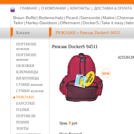
ГЛАВНАЯ
О КОМПАНИИ
КОНТАКТЫ
ДОСТАВКА & ОПЛАТА
Braun Buffel
Bodenschatz
Picard
Samsonite
Maitre
Chiemse
|
|
|
|
|
Tailor
Harley-Davidson
Offermann
DockerS
Take it easy
fabr
|
|
|
|
|
Каталог
РЮКЗАКИ
»
Рюкзак DockerS 94511
ПОРТМОНЕ
Рюкзак DockerS 94511
мужские
ПОРТМОНЕ
423526129
женские
ОБЛОЖКИ
КЛЮЧНИЦЫ
ВИЗИТНИЦЫ
СУМКИ женские
СУМКИ мужские
РЮКЗАКИ
БАРСЕТКИ
ПАПКИ
ПОРТФЕЛИ
РЕМНИ
0
Цена:
руб.
ЗОНТЫ